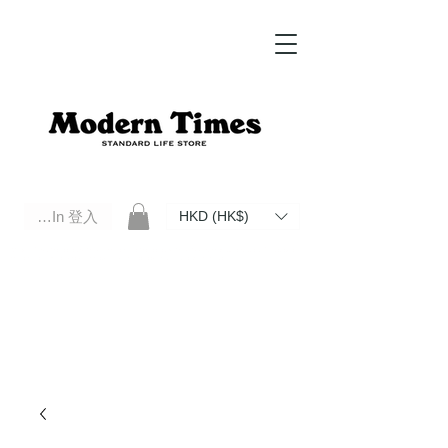
Log In 登入
HKD (HK$)
Modern Times Standard Life Store | Hong Kong Standard Life Store Selects High Quality Daily Tools based in
Hong Kong. Official retailer of Roberu, Anchor Bridge, Filson, Claustrum, F/CE.