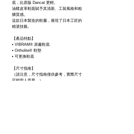
底，比原版 Dancat 更輕。
油鞣皮革鞋面賦予其清新、工裝風格和粗
獷質感。
這款日本製造的鞋履，展現了日本工匠的
精湛技藝。
【產品特點】
• VIBRAM® 原廠鞋底
• Ortholite® 鞋墊
• 可更換鞋底
【尺寸指南】
（請注意，尺寸指南僅供參考，實際尺寸
可能因人而異。）
此款靴子尺寸偏大。
工作人員A
Danner Postman：25.0cm
運動鞋尺寸
NIKE AIR FORCE 1：26cm
ADIDAS STAN SMITH：26cm
CONVERSE ALL STAR：25.5cm