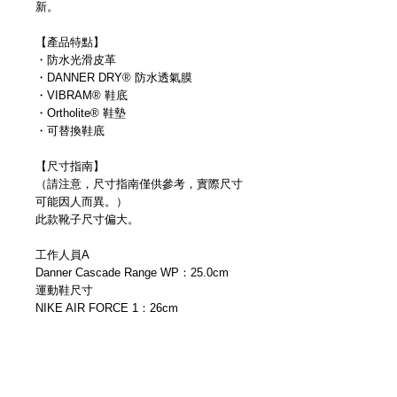
新。
【產品特點】
・防水光滑皮革
・DANNER DRY® 防水透氣膜
・VIBRAM® 鞋底
・Ortholite® 鞋墊
・可替換鞋底
【尺寸指南】
（請注意，尺寸指南僅供參考，實際尺寸
可能因人而異。）
此款靴子尺寸偏大。
工作人員A
Danner Cascade Range WP：25.0cm
運動鞋尺寸
NIKE AIR FORCE 1：26cm
ADIDAS STAN SMITH：26cm
CONVERSE ALL STAR：25.5cm
工作人員B
Danner Cascade Range WP：26.5cm