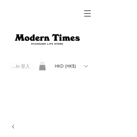
Log In 登入
HKD (HK$)
Modern Times Standard Life Store | Hong Kong Standard Life Store Selects High Quality Daily Tools based in
Hong Kong. Official retailer of Roberu, Anchor Bridge, Filson, Claustrum, F/CE.