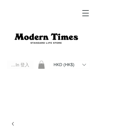
Log In 登入
HKD (HK$)
Modern Times Standard Life Store | Hong Kong Standard Life Store Selects High Quality Daily Tools based in
Hong Kong. Official retailer of Roberu, Anchor Bridge, Filson, Claustrum, F/CE.