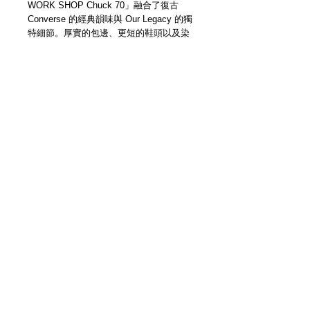
WORK SHOP Chuck 70」融合了復古
Converse 的經典韻味與 Our Legacy 的獨
特細節。厚實的包邊、更短的鞋頭以及染
色天然帆布的組合，賦予了這款 Chuck
70 既復古又時尚的氣息。
與 Our Legacy WORK SHOP 聯名推出的
限量版 Chuck 70 設計
染色天然帆布鞋面
內側隱藏式 Chuck 標誌
刺繡陰陽圖案
波浪包邊和更短的鞋頭設計
聯名專屬鞋墊
替換鞋帶
Details
＿＿＿＿＿＿＿＿＿＿＿＿＿＿＿＿＿
各位客人請留意，因手製皮革品每個紋理
及顏色均有少許差異，而且每回補貨數量