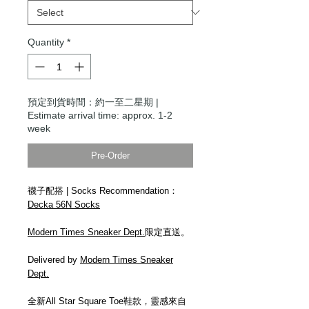
Quantity
*
預定到貨時間：約一至二星期 |
Estimate arrival time: approx. 1-2
week
Pre-Order
襪子配搭 | Socks Recommendation：
Decka 56N Socks
Modern Times Sneaker Dept.
限定直送。
Delivered by
Modern Times Sneaker
Dept.
全新All Star Square Toe鞋款，靈感來自