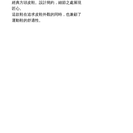
經典方頭皮鞋。設計簡約，細節之處展現
匠心。
這款鞋在追求皮鞋外觀的同時，也兼顧了
運動鞋的舒適性。
ALL STAR SQUARETOE規格
- 全新鞋楦，鞋頭造型靈感來自方頭皮
鞋。
- 裝飾側縫線與鞋頭的稜角相呼應。
- 鞋頭和飾帶採用亮面處理，展現皮革鞋
質感。
- 鞋墊採用PU材質，鞋底在鞋面成型過程
中提供卓越的緩衝性能；鞋墊內層為開孔
聚氨酯泡沫，兼具出色的緩震性和透氣
性；鞋墊外層則採用高回彈、耐用的海綿
橡膠。
Details
＿＿＿＿＿＿＿＿＿＿＿＿＿＿＿＿＿