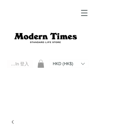
Log In 登入
HKD (HK$)
Modern Times Standard Life Store | Hong Kong Standard Life Store Selects High Quality Daily Tools based in
Hong Kong. Official retailer of Roberu, Anchor Bridge, Filson, Claustrum, F/CE.