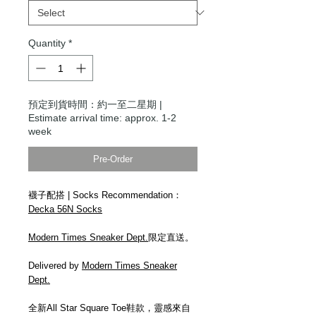
Quantity
*
預定到貨時間：約一至二星期 |
Estimate arrival time: approx. 1-2
week
Pre-Order
襪子配搭 | Socks Recommendation：
Decka 56N Socks
Modern Times Sneaker Dept.
限定直送。
Delivered by
Modern Times Sneaker
Dept.
全新All Star Square Toe鞋款，靈感來自