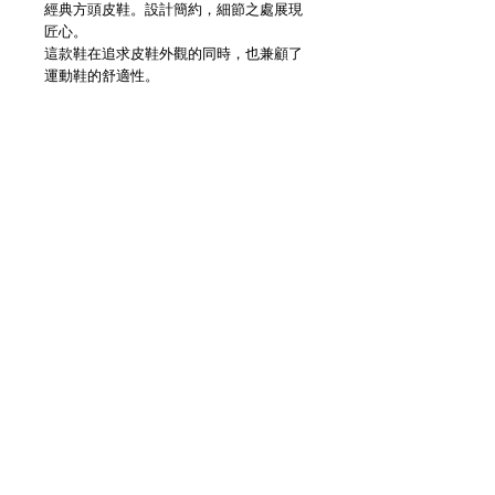
經典方頭皮鞋。設計簡約，細節之處展現
匠心。
這款鞋在追求皮鞋外觀的同時，也兼顧了
運動鞋的舒適性。
ALL STAR SQUARETOE規格
- 全新鞋楦，鞋頭造型靈感來自方頭皮
鞋。
- 裝飾側縫線與鞋頭的稜角相呼應。
- 鞋頭和飾帶採用亮面處理，展現皮革鞋
質感。
- 鞋墊採用PU材質，鞋底在鞋面成型過程
中提供卓越的緩衝性能；鞋墊內層為開孔
聚氨酯泡沫，兼具出色的緩震性和透氣
性；鞋墊外層則採用高回彈、耐用的海綿
橡膠。
Details
＿＿＿＿＿＿＿＿＿＿＿＿＿＿＿＿＿