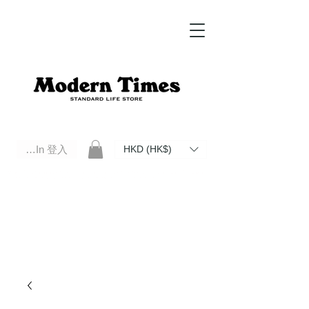
Log In 登入
HKD (HK$)
Modern Times Standard Life Store | Hong Kong Standard Life Store Selects High Quality Daily Tools based in
Hong Kong. Official retailer of Roberu, Anchor Bridge, Filson, Claustrum, F/CE.