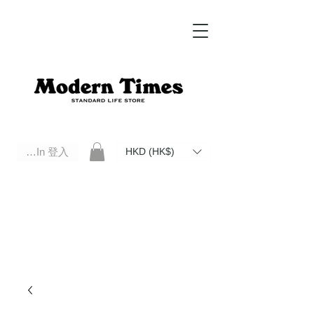
Log In 登入
HKD (HK$)
Modern Times Standard Life Store | Hong Kong Standard Life Store Selects High Quality Daily Tools based in
Hong Kong. Official retailer of Roberu, Anchor Bridge, Filson, Claustrum, F/CE.