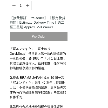
【接受預訂 | Pre-order】 【預定發貨
時間 | Estimate Delivery Time】約二
至三星期 Approx. 2-3 Weeks
Pre-Order
「写ルンです™」（富士軟片
QuickSnap）是世界上第一款內建鏡頭的
一次性相機，於 1986 年 7 月 1 日上市，
其理念是讓任何人、任何地點、任何時間
都能輕鬆享受攝影的樂趣。
為紀念 BEAMS JAPAN 成立 10 週年和
「写ルンです™」誕生 40 週年，特別推
出以「不僅享受拍照的樂趣，更享受將其
作為時尚單品隨身攜帶的樂趣」為主題的
合作系列。
此系列包含相機機身和橙色矽膠保護殼