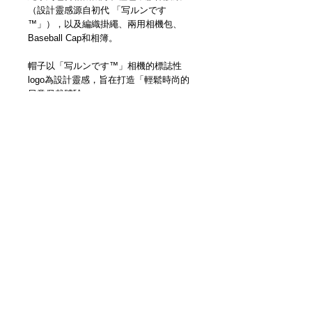
（設計靈感源自初代 「写ルンです
™」），以及編織掛繩、兩用相機包、
Baseball Cap和相簿。
帽子以「写ルンです™」相機的標誌性
logo為設計靈感，旨在打造「輕鬆時尚的
日常佩戴體驗」。
帽子共有兩種顏色可選：一眼就能認出是
「写ルンです™」的亮綠色，以及百搭的
黑色，適合日常佩戴。
我們希望您戴上這款帽子，與您的「写ル
ンです™」相機一起自拍。將您握著相機
的手與帽子上的logo連接在一起，這種獨
特的樂趣只有透過這次合作才能體驗到。
戴上您最喜歡的顏色，捕捉您最美好的回
憶吧！
Details