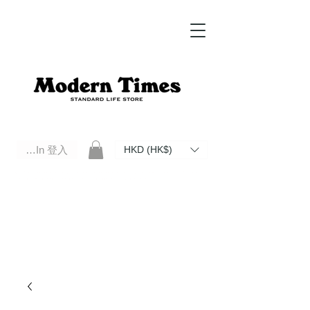
Log In 登入
HKD (HK$)
Modern Times Standard Life Store | Hong Kong Standard Life Store Selects High Quality Daily Tools based in
Hong Kong. Official retailer of Roberu, Anchor Bridge, Filson, Claustrum, F/CE.