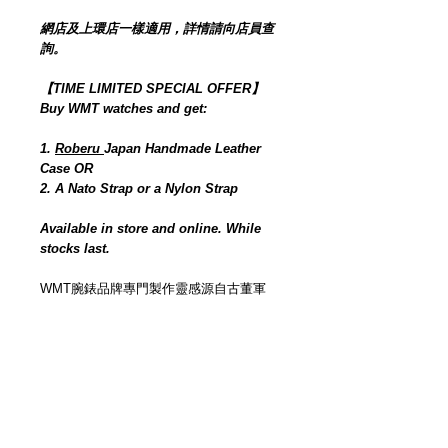
網店及上環店一樣適用，詳情請向店員查
詢。
【TIME LIMITED SPECIAL OFFER】
Buy WMT watches and get:
1.
Roberu
Japan Handmade Leather
Case OR
2. A Nato Strap or a Nylon Strap
Available in store and online. While
stocks last.
WMT腕錶品牌專門製作靈感源自古董軍
用、潛水等時計的復古腕表。我們以不同
年代、經歷不同歲月的古董時計作參考，
逐個部件以人手工序獨立打造的仿古效
果，模仿真實經氧化、生鏽、長期曝曬等
損耗而造成的痕跡，以現代技術工藝創作
還原古董時計靈魂。