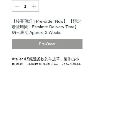
【接受預訂 | Pre-order Now】 【預定
發貨時間 | Estaimte Delivery Time】
約三星期 Approx. 3 Weeks
Pre-Order
Atelier 4.5嚴選柔軟的羊皮革，製作出小
型肩袋。放置日常生活小物，或於外遊時
安放護照等重要物件，提供無限安心感。
作為禮物是極富心思的選擇。
Made of goat leather. Handmade in
Japan by Atelier 4.5.
Details
【尺寸 | Dimensions】H220mm /
W160mm / D55mm