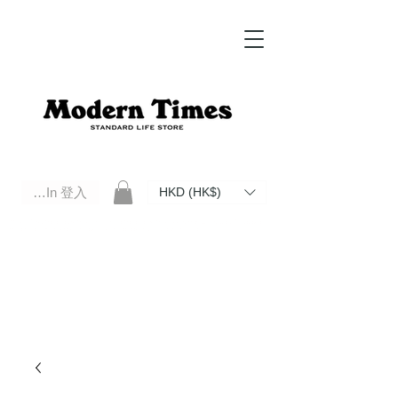
Log In 登入
HKD (HK$)
Modern Times Standard Life Store | Hong Kong Standard Life Store Selects High Quality Daily Tools based in
Hong Kong. Official retailer of Roberu, Anchor Bridge, Filson, Claustrum, F/CE.