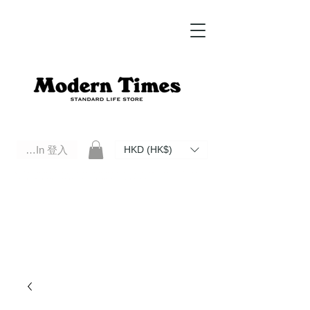
Log In 登入
HKD (HK$)
Modern Times Standard Life Store | Hong Kong Standard Life Store Selects High Quality Daily Tools based in
Hong Kong. Official retailer of Roberu, Anchor Bridge, Filson, Claustrum, F/CE.