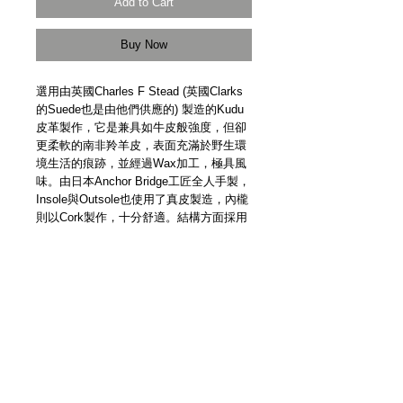
Add to Cart
Buy Now
選用由英國Charles F Stead (英國Clarks
的Suede也是由他們供應的) 製造的Kudu
皮革製作，它是兼具如牛皮般強度，但卻
更柔軟的南非羚羊皮，表面充滿於野生環
境生活的痕跡，並經過Wax加工，極具風
味。由日本Anchor Bridge工匠全人手製，
Insole與Outsole也使用了真皮製造，內櫳
則以Cork製作，十分舒適。結構方面採用
McKay Construction，令鞋型更修身貼
腳。
Kudu leather from Charles F. Stead and 
Co. Ltd. England.  McKay Construction. 
Handmade in Japan.
Details