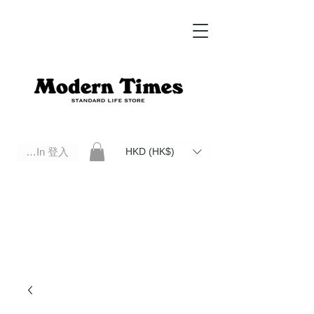
Log In 登入
HKD (HK$)
Modern Times Standard Life Store | Hong Kong Standard Life Store Selects High Quality Daily Tools based in
Hong Kong. Official retailer of Roberu, Anchor Bridge, Filson, Claustrum, F/CE.