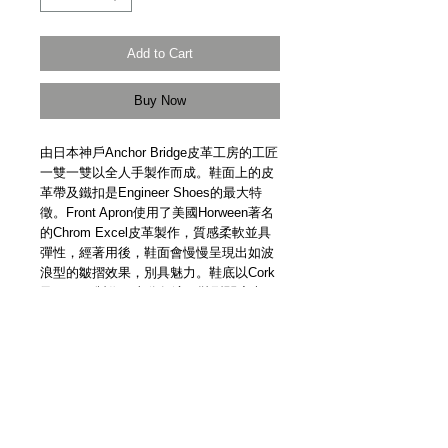
Add to Cart
Buy Now
由日本神戶Anchor Bridge皮革工房的工匠
一雙一雙以全人手製作而成。鞋面上的皮
革帶及鐵扣是Engineer Shoes的最大特
徵。Front Apron使用了美國Horween著名
的Chrom Excel皮革製作，質感柔軟並具
彈性，經著用後，鞋面會慢慢呈現出如波
浪型的皺摺效果，別具魅力。鞋底以Cork
及Rubber製作，十分舒適。鞋型闊度也更
能配合腳形，加上軟熟的鞋底，提供舒適
的步行體驗。
Chrom Excel Leather from Horween
USA. Cork and rubber sole. Handmade in
Japan by Anchor Bridge.