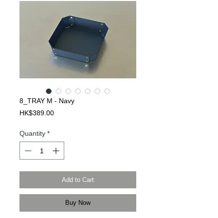
8_TRAY M - Navy
Price
HK$389.00
Quantity
*
Add to Cart
Buy Now