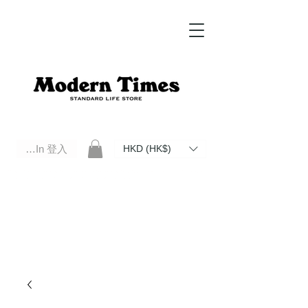
Log In 登入
HKD (HK$)
Modern Times Standard Life Store | Hong Kong Standard Life Store Selects High Quality Daily Tools based in
Hong Kong. Official retailer of Roberu, Anchor Bridge, Filson, Claustrum, F/CE.