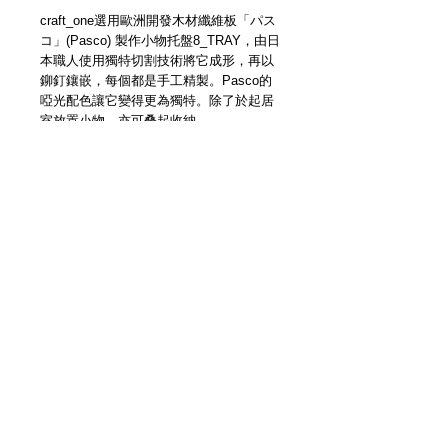
craft_one選用歐洲開發​木材纖維板「パス
コ」(Pasco) 製作小物托盤​8_TRAY​，​由日
本職人使用​獨特切割技術將它成形，再以
鉚釘鑲嵌，​每個都是手工精製。Pasco的
啞光配色讓它變得更為獨特。除了於起居
室放置小物，亦可叠起收納。
8_TRAY by craft_one. Made of European
fibreboard Pasco. Handmade in Japan.
Details
【尺寸 | Size】190mm × 190mm ×
45mm
【請即預訂 | Pre-order Now】
【預定發貨日期 | Estimate Delivery
Time】約四至六星期 Approx. 4-6 Weeks
＿＿＿＿＿＿＿＿＿＿＿＿＿＿＿＿＿
3F Yue's House 306 Des Voeux Road Central
各位客人請留意，因手製皮革品每個紋理
Sheung Wan Hong Kong
及顏色均有少許差異，而且每回補貨數量
+852 5401 3806
極少，故此恕未能提供退換服務。當你透