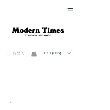
Log In 登入
HKD (HK$)
Modern Times Standard Life Store | Hong Kong Standard Life Store Selects High Quality Daily Tools based in
Hong Kong. Official retailer of Roberu, Anchor Bridge, Filson, Claustrum, F/CE.