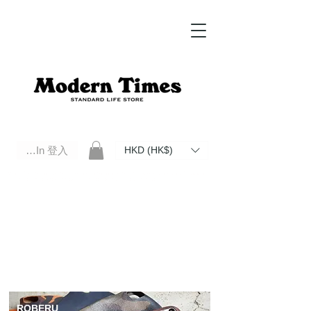
Log In 登入
HKD (HK$)
Modern Times Standard Life Store | Hong Kong Standard Life Store Selects High Quality Daily Tools based in
Hong Kong. Official retailer of Roberu, Anchor Bridge, Filson, Claustrum, F/CE.
ROBERU