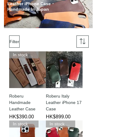
Leather iPhone Case・
Handmade In Japan
Filter
In stock 現貨新品
Roberu
Roberu Italy
Handmade
Leather iPhone 17
Leather Case
Case
Price
Price
HK$390.00
HK$899.00
In stock 現貨新品
In stock 現貨新品