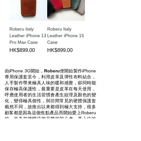
Roberu Italy
Roberu Italy
Leather iPhone 13
Leather iPhone 15
Pro Max Case
Case
Price
Price
HK$899.00
HK$899.00
由iPhone 3G開始，
Roberu
便開始製作iPhone
專用保護套至今，利用皮革及彈性布料結合，
人手製作帶來極具人味的暖和感覺，卻同時能
保存極高保護性，最重要是皮革在每天使用，
呼應使用者的生活習慣會產生紋理及顏色的變
化，變得極具個性，與坊間常見的硬體保護套
截然不同，故推出以來都得到極大支持，很多
顧客都是因為這個焦點產品而開始愛上Roberu
的。作為初接觸這個品牌的初心者，是上佳的
入門商品。
Ever since the release of the iPhone 3G,
Roberu
has created personalized iPhone