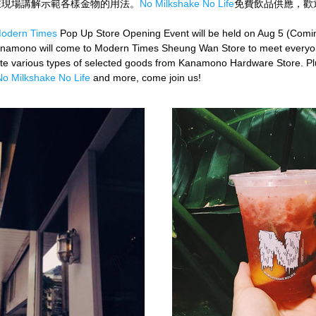
在現場講解示範各樣金物的用法。
No Milkshake No Life
免費飲品供應，歡
odern Times
 Pop Up Store Opening Event will be held on Aug 5 (Comin
anamono will come to Modern Times Sheung Wan Store to meet everyon
e various types of selected goods from Kanamono Hardware Store. Plus
No Milkshake No Life
 and more, come join us!