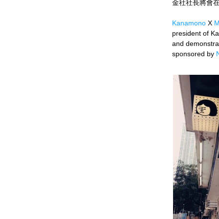
金社社長將會
Kanamono
 X 
M
president of K
and demonstrat
sponsored by 