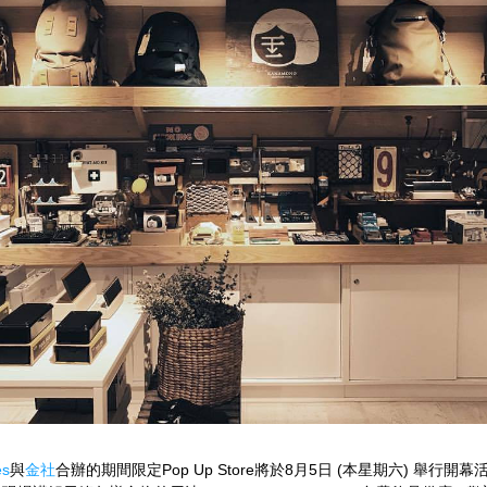
es
與
金社
合辦的期間限定Pop Up Store將於8月5日 (本星期六) 舉行開