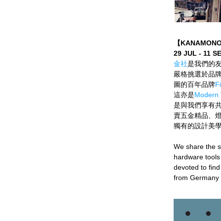
【KANAMONO 
29 JUL - 11 
金社
是我們的
嚴格挑選於品
圖的百年品牌
F
這亦是
Modern 
是與我們享有共
賣五金精品、
獨有的設計美
We share the sa
hardware tools
devoted to fin
from Germany t