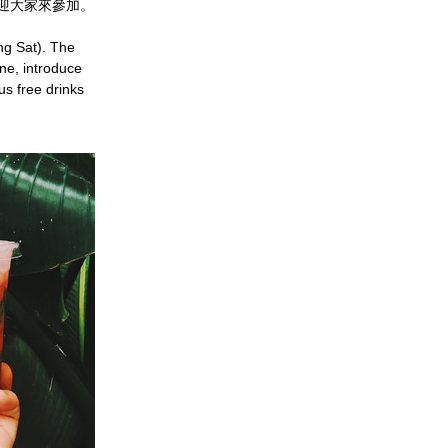
迎大家來參加。
g Sat). The 
e, introduce 
 free drinks 