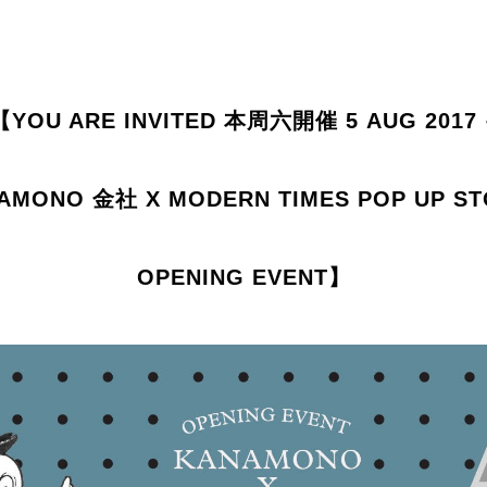
【YOU ARE INVITED 本周六開催 5 AUG 2017 ‧
AMONO 金社 X MODERN TIMES POP UP ST
OPENING EVENT】