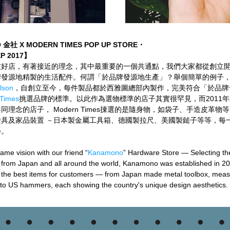
金社 X MODERN TIMES POP UP STORE
・
SEP 2017】
友好店，有著接近的理念，其中最重要的一個共通點，我們大家都從創立
牌發源地精製的生活配件。何謂「於品牌發源地生產」？舉個簡單的例子
ilson
，自創立至今，每件製品都於西雅圖總部內製作，完美符合「於品牌
Times
挑選品牌的標準。以此作為選物標準的店子其實很罕見，而2011
同理念的店子， Modern Times㨂選的是隨身物，如袋子、手造皮革物
燈具及家品裝置 －日本製金屬工具箱、德國製拉尺、美國製鎚子等等，每
學。
me vision with our friend “
Kanamono
” Hardware Store — Selecting the
 from Japan and all around the world, Kanamono was established in 201
d the best items for customers — from Japan made metal toolbox, measu
o US hammers, each showing the country's unique design aesthetics.