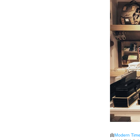
由
Modern Tim