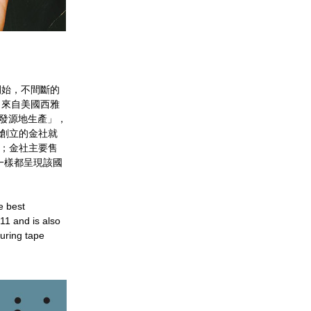
開始，不間斷的
，來自美國西雅
發源地生產」，
年創立的金社就
等；金社主要售
一樣都呈現該國
 best 
1 and is also 
ring tape 