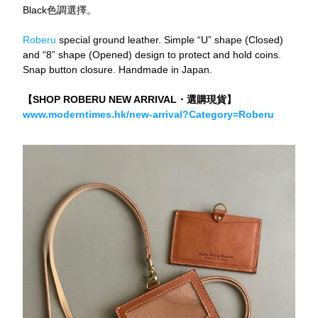
Black色調選擇。
Roberu
 special ground leather. Simple “U” shape (Closed) 
and “8” shape (Opened) design to protect and hold coins. 
Snap button closure. Handmade in Japan.
【SHOP ROBERU NEW ARRIVAL・選購現貨】
www.moderntimes.hk/new-arrival?Category=Roberu