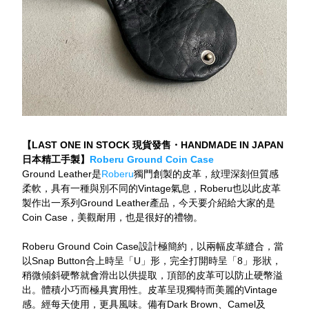
【LAST ONE IN STOCK 現貨發售・HANDMADE IN JAPAN 
日本精工手製】
Roberu Ground Coin Case
Ground Leather是
Roberu
獨門創製的皮革，紋理深刻但質感
柔軟，具有一種與別不同的Vintage氣息，Roberu也以此皮革
製作出一系列Ground Leather產品，今天要介紹給大家的是
Coin Case，美觀耐用，也是很好的禮物。
Roberu Ground Coin Case設計極簡約，以兩幅皮革縫合，當
以Snap Button合上時呈「U」形，完全打開時呈「8」形狀，
稍微傾斜硬幣就會滑出以供提取，頂部的皮革可以防止硬幣溢
出。體積小巧而極具實用性。皮革呈現獨特而美麗的Vintage
感。經每天使用，更具風味。備有Dark Brown、Camel及