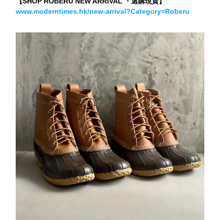
【SHOP ROBERU NEW ARRIVAL ・選購現貨】
www.moderntimes.hk/new-arrival?Category=Roberu