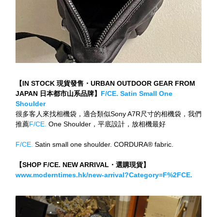
【IN STOCK 現貨發售・URBAN OUTDOOR GEAR FROM 
JAPAN 日本都市山系品牌】
F/CE. Satin Small One 
Shoulder
很多客人來找相機袋，適合類似Sony A7R尺寸的相機袋，我們
推薦
F/CE.
 One Shoulder，平底設計，放相機最好 
F/CE.
 Satin small one shoulder. CORDURA® fabric.
【SHOP F/CE. NEW ARRIVAL・選購現貨】
www.moderntimes.hk/new-arrival?Category=F%2FCE.