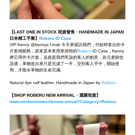
【LAST ONE IN STOCK 現貨發售・HANDMADE IN JAPAN 
日本精工手製】
Roberu ID Case
VIP Kenny @kennys.f.mak 今天來探訪我們，付款時拿出的卡
片套很眼熟，原來是本來用來掛頸的
Roberu
 ID Case，Kenny
將它用作卡片套，這就是我們常說的客人的創意，岩元老師也
說過，革物造出來只是完成了一半，交到客人手中，開始使
用，才能令革物的生命完滿。
Natural dye calf leather. Handmade in Japan by
 Roberu
.
【SHOP ROBERU NEW ARRIVAL・選購現貨】
www.moderntimes.hk/new-arrival?Category=Roberu