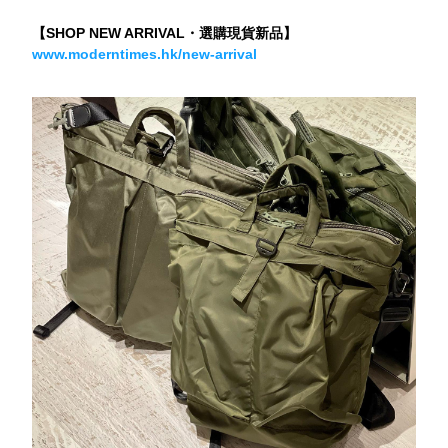
【SHOP NEW ARRIVAL・選購現貨新品】
www.moderntimes.hk/new-arrival