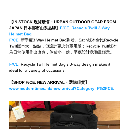
【IN STOCK 現貨發售・URBAN OUTDOOR GEAR FROM 
JAPAN 日本都市山系品牌】
F/CE. Recycle Twill 3 Way 
Helmet Bag
F/CE. 
新季度3 Way Helmet Bag到着。Satin版本會比Recycle 
Twill版本大一點點，但設計更忠於軍用版；Recycle Twill版本
為日常使用作出改良，体積小一點，平底設計我哋最鍾意。
F/CE.
 Recycle Twil Helmet Bag's 3-way design makes it 
ideal for a variety of occasions.
【SHOP F/CE. NEW ARRIVAL・選購現貨】
www.moderntimes.hk/new-arrival?Category=F%2FCE.