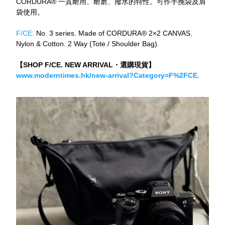
CORDURA® 一貫耐用、耐磨、撥水的特性。可作手挽袋及肩
袋使用。
F/CE.
 No. 3 series. Made of CORDURA® 2×2 CANVAS. 
Nylon & Cotton. 2 Way (Tote / Shoulder Bag).
【SHOP F/CE. NEW ARRIVAL・選購現貨】
www.moderntimes.hk/new-arrival?Category=F%2FCE.