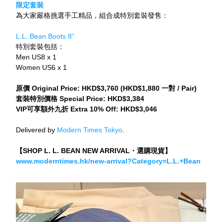
限定套裝
為大家嚴格挑選手工精品，組合成特別套裝發售：
L.L. Bean Boots 8”
特別套裝包括：
Men US8 x 1
Women US6 x 1
原價 Original Price: HKD$3,760 (HKD$1,880 一對 / Pair)
套裝特別價格 Special Price: HKD$3,384
VIP可享額外九折 Extra 10% Off: HKD$3,046
Delivered by 
Modern Times Tokyo
.
【SHOP L. L. BEAN NEW ARRIVAL・選購現貨】
www.moderntimes.hk/new-arrival?Category=L.L.+Bean