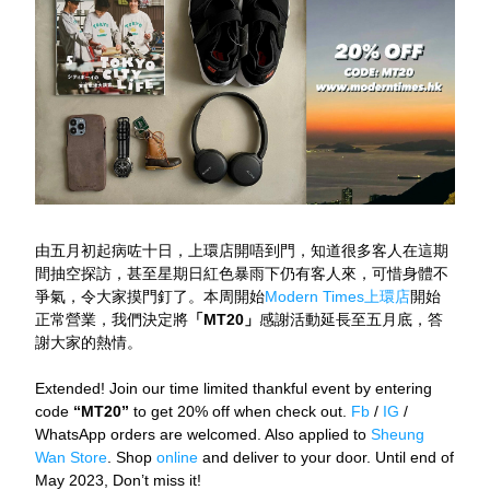
由五月初起病咗十日，上環店開唔到門，知道很多客人在這期
間抽空探訪，甚至星期日紅色暴雨下仍有客人來，可惜身體不
爭氣，令大家摸門釘了。本周開始
Modern Times上環店
開始
正常營業，我們決定將
「MT20」
感謝活動延長至五月底，答
謝大家的熱情。
Extended! Join our time limited thankful event by entering 
code 
“MT20” 
to get 20% off when check out. 
Fb
 / 
IG
 / 
WhatsApp orders are welcomed. Also applied to 
Sheung 
Wan Store
. Shop
 online
 and deliver to your door. Until end of 
May 2023, Don’t miss it!