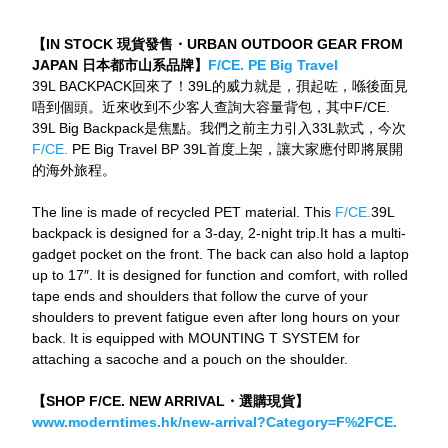
【IN STOCK 現貨發售・URBAN OUTDOOR GEAR FROM 
JAPAN 日本都市山系品牌】
F/CE. PE Big Travel
39L BACKPACK回來了！39L的威力就是，孭起咗，喺後面見
唔到個頭。近來收到不少客人查詢大容量背包，其中F/CE. 
39L Big Backpack是焦點。我們之前主力引入33L款式，今次
F/CE. 
PE Big Travel BP 39L首度上架，讓大家應付即將展開
的海外旅程。
The line is made of recycled PET material. This 
F/CE.
39L 
backpack is designed for a 3-day, 2-night trip.It has a multi-
gadget pocket on the front. The back can also hold a laptop 
up to 17″. It is designed for function and comfort, with rolled 
tape ends and shoulders that follow the curve of your 
shoulders to prevent fatigue even after long hours on your 
back. It is equipped with MOUNTING T SYSTEM for 
attaching a sacoche and a pouch on the shoulder.
【SHOP F/CE. NEW ARRIVAL・選購現貨】
www.moderntimes.hk/new-arrival?Category=F%2FCE.