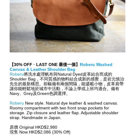
【
30% OFF 
· 
LAST ONE 
最後一個】
Roberu Washed 
Canvas & Leather Shoulder Bag
Roberu
將洗水處理帆布與
Natural Dyed
皮革結合而成的
Shoulder Bag
，不同質感的物料結合成新的感覺，是岩元慎治
先生的最新構思。前幅備有兩個間隔，能盛載小物，皮革肩帶
讓你能輕鬆地於城市中活動，不論上學或上班均適合。備有
Navy
、
Grey
及
Green
色調選擇。
Roberu 
New style. Natural dye leather & washed canvas. 
Roomy compartment with two front snap pockets for 
storage. Zip closure and leather flap. Adjustable shoulder 
strap. Handmade in Japan.
原價
 Original HKD$2,980
現售
 Now HKD$2,086 (30% Off)