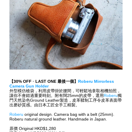
【
30% OFF 
· 
LAST ONE 
最後一個】
Roberu Mirrorless 
Camera Gun Holder
外型模仿槍袋，利用皮帶掛於腰間，可輕鬆地拿取相機拍照，
讓你不會錯過重要時刻。附有闊25mm的皮帶，選用
Roberu
獨
門天然染色Ground Leather製造，皮革鞣制工序令皮革表面帶
出磨砂質感。由日本工匠全手工精製。
Roberu
 original design. Camera bag with a belt (25mm). 
Roberu natural ground leather. Handmade in Japan.
原價
 Original HKD$1,280