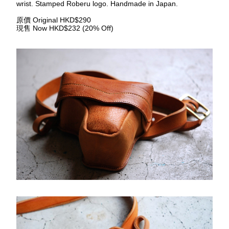
wrist. Stamped Roberu logo. Handmade in Japan.
原價
 Original HKD$290
現售
 Now HKD$232 (20% Off)