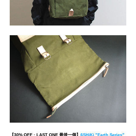
【30% OFF 
· 
LAST ONE 最後一個】
6SHiKi "Earth Series" 