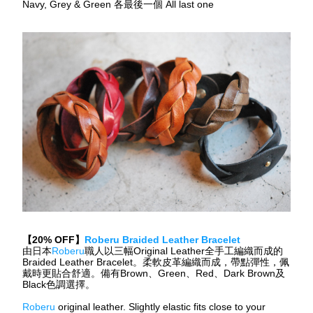
Navy, Grey & Green 
各最後一個
 All last one
【
20% OFF
】
Roberu Braided Leather Bracelet
由日本
Roberu
職人以三幅
Original Leather
全手工編織而成的
Braided Leather Bracelet
。柔軟皮革編織而成，帶點彈性，佩
戴時更貼合舒適。備有
Brown
、
Green
、
Red
、
Dark Brown
及
Black
色調選擇。
Roberu
 original leather. Slightly elastic fits close to your 