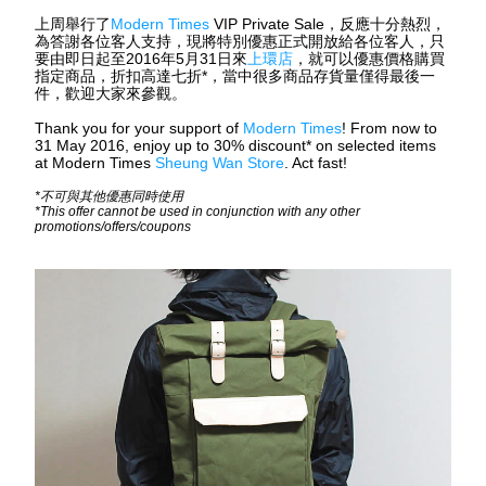
上周舉行了
Modern Times
 VIP Private Sale
，反應十分熱烈，
為答謝各位客人支持，現將特別優惠正式開放給各位客人，只
要由即日起至
2016
年
5
月
31
日來
上環店
，就可以優惠價格購買
指定商品，折扣高達七折
*
，當中很多商品存貨量僅得最後一
件，歡迎大家來參觀。
Thank you for your support of 
Modern Times
! From now to 
31 May 2016, enjoy up to 30% discount* on selected items 
at Modern Times 
Sheung Wan Store
. Act fast!
*不可與其他優惠同時使用
*This offer cannot be used in conjunction with any other 
promotions/offers/coupons