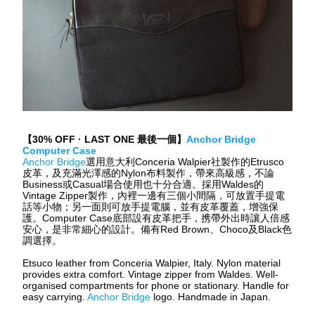
【
30% OFF 
· 
LAST ONE 
最後一個】
Anchor Bridge 
Computer Case
Anchor Bridge
選用意大利
Conceria Walpier
社製作的
Etrusco
皮革，及充滿光澤感的
Nylon
布料製作，帶來高級感，不論
Business
或
Casual
場合使用也十分合適。採用
Waldes
的
Vintage Zipper
製作，內裡一邊有三個小間隔，可放置手提電
話等小物；另一面則可放手提電腦，並有皮革覆蓋，增強保
護。
Computer Case
底部設有皮革把手，携帶外出時讓人倍感
安心，是非常細心的設計。備有
Red Brown
、
Choco
及
Black
色
調選擇。
Etsuco leather from Conceria Walpier, Italy. Nylon material 
provides extra comfort. Vintage zipper from Waldes. Well-
organised compartments for phone or stationary. Handle for 
easy carrying. 
Anchor Bridge
 logo. Handmade in Japan.