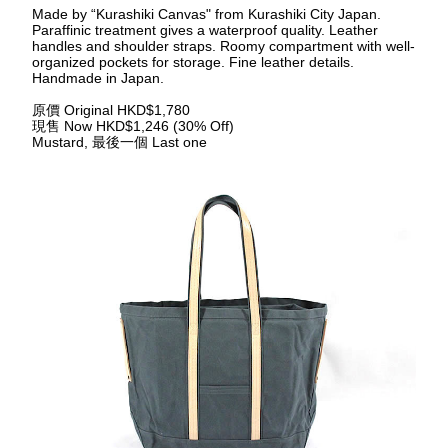
Made by “Kurashiki Canvas" from Kurashiki City Japan. 
Paraffinic treatment gives a waterproof quality. Leather 
handles and shoulder straps. Roomy compartment with well-
organized pockets for storage. Fine leather details. 
Handmade in Japan.
原價
 Original HKD$1,780
現售
 Now HKD$1,246 (30% Off)
Mustard, 
最後一個
 Last one