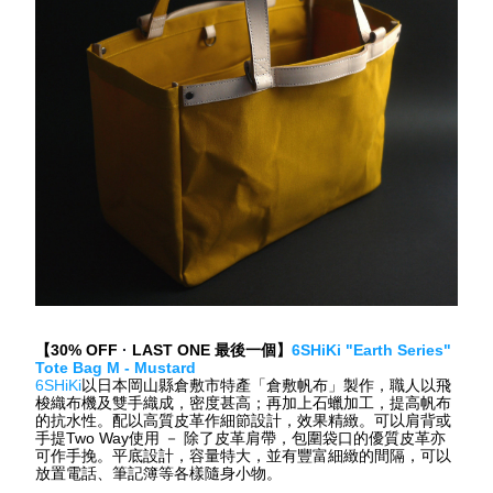
【
30% OFF 
· 
LAST ONE 
最後一個】
6SHiKi "Earth Series" 
Tote Bag M - Mustard
6SHiKi
以日本岡山縣倉敷市特產「倉敷帆布」製作，職人以飛
梭織布機及雙手織成，密度甚高；再加上石蠟加工，提高帆布
的抗水性。配以高質皮革作細節設計，效果精緻。可以肩背或
手提
Two Way
使用
－
除了皮革肩帶，包圍袋口的優質皮革亦
可作手挽。平底設計，容量特大，並有豐富細緻的間隔，可以
放置電話、筆記簿等各樣隨身小物。