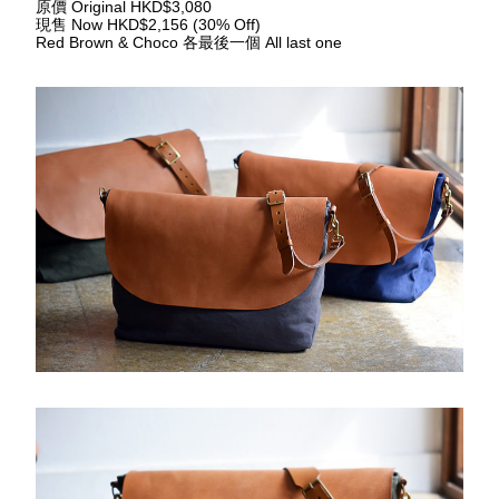
原價
 Original HKD$3,080
現售
 Now HKD$2,156 (30% Off)
Red Brown & Choco 
各最後一個
 All last one