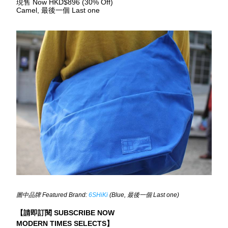
現售
 Now HKD$896 (30% Off)
Camel, 
最後一個
 Last one
圖中品牌 Featured Brand: 
6SHiKi
 (Blue, 最後一個 Last one)
【請即訂閱 SUBSCRIBE NOW
MODERN TIMES SELECTS】