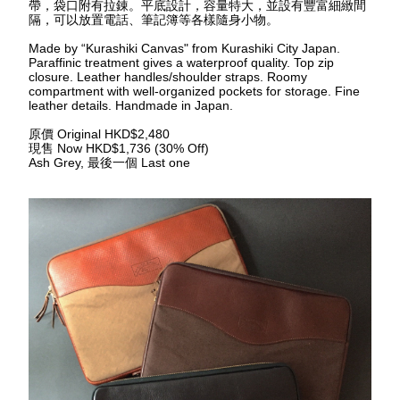
帶，袋口附有拉錬。平底設計，容量特大，並設有豐富細緻間
隔，可以放置電話、筆記簿等各樣隨身小物。
Made by “Kurashiki Canvas" from Kurashiki City Japan. 
Paraffinic treatment gives a waterproof quality. Top zip 
closure. Leather handles/shoulder straps. Roomy 
compartment with well-organized pockets for storage. Fine 
leather details. Handmade in Japan.
原價
 Original HKD$2,480
現售
 Now HKD$1,736 (30% Off)
Ash Grey, 
最後一個
 Last one