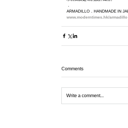
．
ARMADILLO．HANDMADE IN 
www.moderntimes.hk/armadillo
Comments
Write a comment...