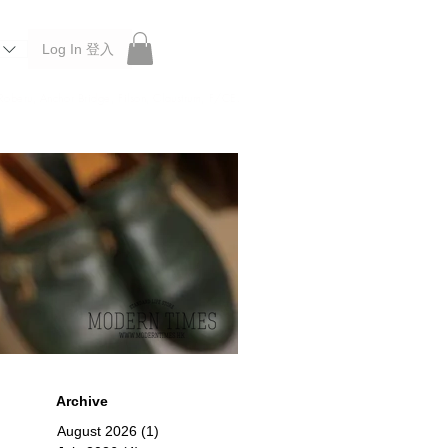
Log In 登入
 Roberu, Anchor Bridge, Filson, Claustrum, F/CE.
Archive
August 2026
(1)
1 post