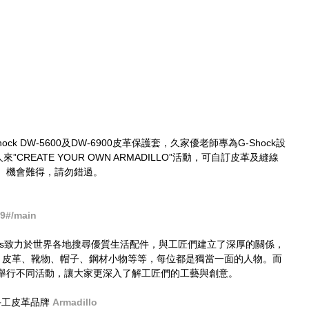
hock DW-5600及DW-6900皮革保護套，久家優老師專為G-Shock設
”CREATE YOUR OWN ARMADILLO”活動，可自訂皮革及縫線
。機會難得，請勿錯過。
9#/main​
 Times致力於世界各地搜尋優質生活配件，與工匠們建立了深厚的關係，
— 皮革、靴物、帽子、鋼材小物等等，每位都是獨當一面的人物。而
舉行不同活動，讓大家更深入了解工匠們的工藝與創意。
京手工皮革品牌 
Armadillo