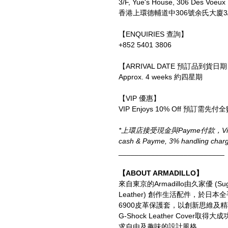
3/F, Yue's House, 306 Des Voeux
香港上環德輔道中306號余氏大廈3
【ENQUIRIES 查詢】
+852 5401 3806
【ARRIVAL DATE 預訂品到貨日
Approx. 4 weeks 約四星期
【VIP 優惠】
VIP Enjoys 10% Off 預訂
*上環店接受現金與Payme付款，Visa、M
cash & Payme, 3% handling charge 
__________________________
【ABOUT ARMADILLO】
來自東京的Armadillo由久家優 (Su
Leather) 創作生活配件，於日本全手
6900皮革保護套，以創新思維
G-Shock Leather Cove
求自由及趣味的設計風格。