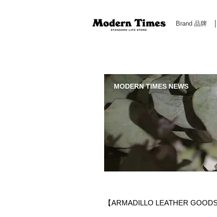
Brand 品牌
Modern Times Standard Life Store | Hong Kong Standa
MODERN TIMES NEWS
【ARMADILLO LEATHER GOODS