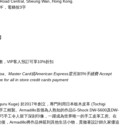
 Road Central, Sheung Wan, Hong Kong.
/F，電梯按3字
期】
需先付全數，VIP客人預訂可享10%折扣
aster Card或American Express需另加3%手續費 Accept 
for all in store credit cards payment
guru Kuge) 於2017年創立，專門利用日本栃木皮革 (Tochigi 
工精製。Armadillo首個為人熟知的作品G-Shock DW-5600及DW-
及精巧手工令人留下深刻印像，一躍成為世界唯一的手工皮革工房。在
r取得大成功後，Armadillo將作品伸延到其他生活小物，貫徹著設計師久家優追