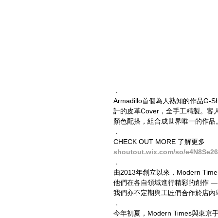
．
Armadillo首個為人熟知的作品G-S
計的皮革Cover，全手工精製。客人來
顏色配搭，組合成世界唯一的作品
．
CHECK OUT MORE 了解更多
shoutout.wix.com/so/e4N8Se26
．
由2013年創立以來，Modern
他們在各自領域進行精彩的創作 
我們亦不定期與工匠們合作於店內
．
今年初夏，Modern Times與東