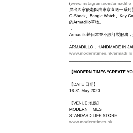
(
www.instagram.com/armadillo
展出久家優老師由東京直送一系列新作外
G-Shock、Bangle Watch、
的Armadillo革物。
．
Armadillo於日本並不設訂製
．
ARMADILLO．HANDMADE IN 
www.moderntimes.hk/armadillo
__________________________
【MODERN TIMES “CREATE 
【DATE 日期】
16-31 May 2020
【VENUE 地點】
MODERN TIMES
STANDARD LIFE STORE
www.moderntimes.hk