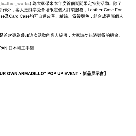
_leather_works
) 為大家帶來本年度首個期間限定特別活動。除了
，客人更能享受會場限定個人訂製服務，Leather Case For 
Key Case及Card Case均可自選皮革、縫線、索帶顏色，組合成專屬個人
服務，是首次專為參加這次活動的客人提供，大家請勿錯過難得的機會。
JAPAN 日本精工手製
YOUR OWN ARMADILLO” POP UP EVENT・新品展示會】