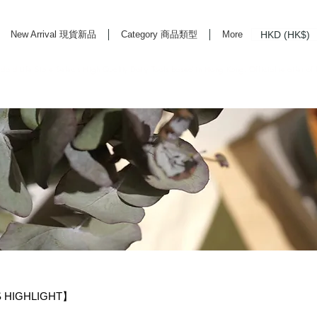
HKD (HK$)
New Arrival 現貨新品
Category 商品類型
More
rd Life Store Selects High Quality Daily Tools based in Hong Kong. Official retailer of
 HIGHLIGHT】