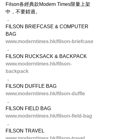
Filson各經典款Modern Times限量上架
中，不要錯過。
．
FILSON BRIEFCASE & COMPUTER 
BAG
www.moderntimes.hk/filson-briefcase
．
FILSON RUCKSACK & BACKPACK
www.moderntimes.hk/filson-
backpack
．
FILSON DUFFLE BAG
www.moderntimes.hk/filson-duffle
．
FILSON FIELD BAG
www.moderntimes.hk/filson-field-bag
．
FILSON TRAVEL
www.moderntimes.hk/filson-travel