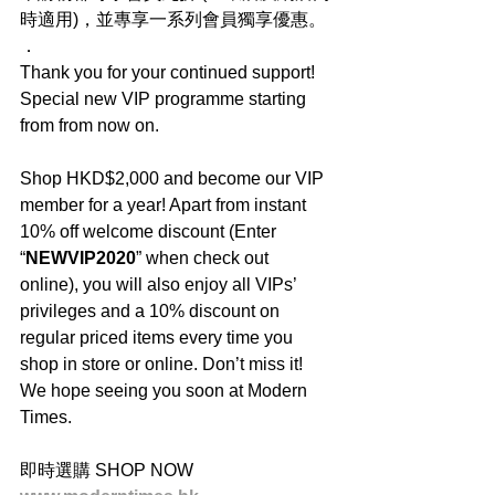
時適用)，並專享一系列會員獨享優惠。
．
Thank you for your continued support! 
Special new VIP programme starting 
from from now on.
Shop HKD$2,000 and become our VIP 
member for a year! Apart from instant 
10% off welcome discount (Enter 
“
NEWVIP2020
” when check out 
online), you will also enjoy all VIPs’ 
privileges and a 10% discount on 
regular priced items every time you 
shop in store or online. Don’t miss it! 
We hope seeing you soon at Modern 
Times.
即時選購 SHOP NOW