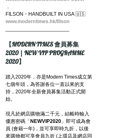
．
FILSON・HANDBUILT IN USA 🇺🇸
www.moderntimes.hk/filson
_______________________
【MODERN TIMES 會員募集 
2020 | NEW VIP PROGRAMME 
2020】
踏入2020年，亦是Modern Times成立第
七個年頭，為答謝各位一直以來的支
持，2020年全新會員募集活動正式開
始。
現凡於網店購物滿二千元，結帳時輸入
優惠密碼「
NEWVIP2020
」即可成為會
員 (會籍一年)，並可享即時九折，以後
來購物都可享會員九折 (上環店及網店同