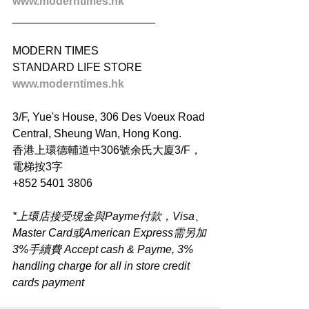
www.moderntimes.hk
_______________________
MODERN TIMES
STANDARD LIFE STORE
www.moderntimes.hk
3/F, Yue's House, 306 Des Voeux Road 
Central, Sheung Wan, Hong Kong.
香港上環德輔道中306號余氏大廈3/F，
電梯按3字
+852 5401 3806
*上環店接受現金與Payme付款，Visa、
Master Card或American Express需另加
3%手續費 Accept cash & Payme, 3% 
handling charge for all in store credit 
cards payment​