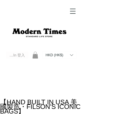
Log In 登入
HKD (HK$)
Modern Times Standard Life Store | Hong Kong Standard Life Store Selects High Quality Daily Tools based in
Hong Kong. Official retailer of Roberu, Anchor Bridge, Filson, Claustrum, F/CE.
【HAND BUILT IN USA 美
國製造・FILSON'S ICONIC
BAGS】