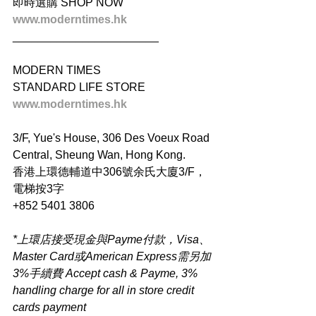
即時選購 SHOP NOW
www.moderntimes.hk
_______________________
MODERN TIMES
STANDARD LIFE STORE
www.moderntimes.hk
3/F, Yue's House, 306 Des Voeux Road 
Central, Sheung Wan, Hong Kong.
香港上環德輔道中306號余氏大廈3/F，
電梯按3字
+852 5401 3806
*上環店接受現金與Payme付款，Visa、
Master Card或American Express需另加
3%手續費 Accept cash & Payme, 3% 
handling charge for all in store credit 
cards payment​