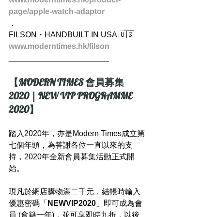
page/apple-watch-adaptor
．
FILSON・HANDBUILT IN USA 🇺🇸
www.moderntimes.hk/filson
_______________________
【MODERN TIMES 會員募集 
2020 | NEW VIP PROGRAMME 
2020】
踏入2020年，亦是Modern Times成立第
七個年頭，為答謝各位一直以來的支
持，2020年全新會員募集活動正式開
始。
現凡於網店購物滿二千元，結帳時輸入
優惠密碼「
NEWVIP2020
」即可成為會
員 (會籍一年)，並可享即時九折，以後