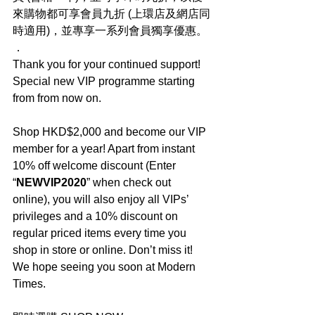
來購物都可享會員九折 (上環店及網店同
時適用)，並專享一系列會員獨享優惠。
．
Thank you for your continued support! 
Special new VIP programme starting 
from from now on.
Shop HKD$2,000 and become our VIP 
member for a year! Apart from instant 
10% off welcome discount (Enter 
“
NEWVIP2020
” when check out 
online), you will also enjoy all VIPs’ 
privileges and a 10% discount on 
regular priced items every time you 
shop in store or online. Don’t miss it! 
We hope seeing you soon at Modern 
Times.