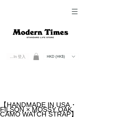
Log In 登入
HKD (HK$)
Modern Times Standard Life Store | Hong Kong Standard Life Store Selects High Quality Daily Tools based in
Hong Kong. Official retailer of Roberu, Anchor Bridge, Filson, Claustrum, F/CE.
【HANDMADE IN USA・
FILSON × MOSSY OAK
CAMO WATCH STRAP】