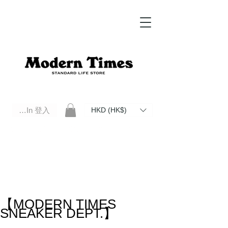
Log In 登入
HKD (HK$)
Modern Times Standard Life Store | Hong Kong Standard Life Store Selects High Quality Daily Tools based in
Hong Kong. Official retailer of Roberu, Anchor Bridge, Filson, Claustrum, F/CE.
【MODERN TIMES
SNEAKER DEPT.】