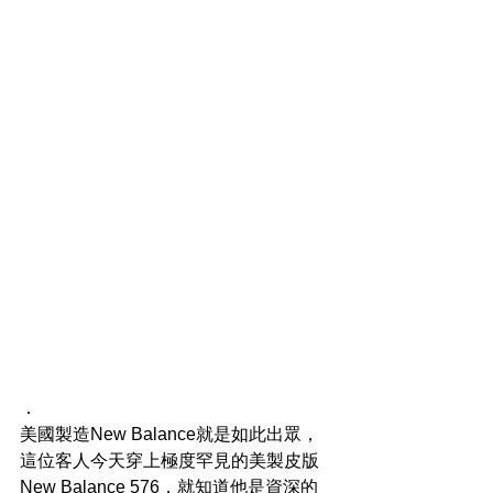
．
美國製造New Balance就是如此出眾，
這位客人今天穿上極度罕見的美製皮版
New Balance 576，就知道他是資深的