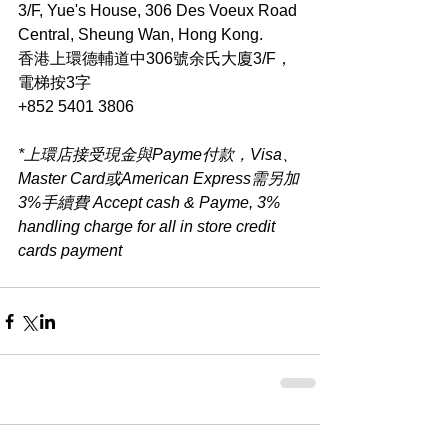
3/F, Yue's House, 306 Des Voeux Road 
Central, Sheung Wan, Hong Kong.
香港上環德輔道中306號余氏大廈3/F，
電梯按3字
+852 5401 3806
*上環店接受現金與Payme付款，Visa、
Master Card或American Express需另加
3%手續費 Accept cash & Payme, 3% 
handling charge for all in store credit 
cards payment​