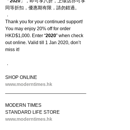
「
2020
」，即可享八折，上環店亦可享
同等折扣，優惠期有限，請勿錯過。
．
Thank you for your continued support! 
You may enjoy 20% off for order 
HKD$1,000. Enter “
2020
” when check 
out online. Valid till 1 Jan 2020, don’t 
miss it!
．
SHOP ONLINE
www.moderntimes.hk
_______________________________
MODERN TIMES
STANDARD LIFE STORE
www.moderntimes.hk