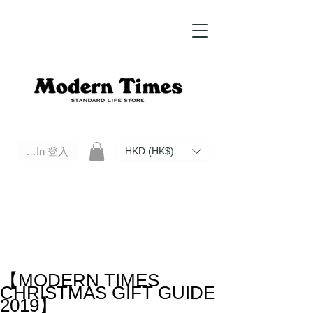
Log In 登入
HKD (HK$)
Modern Times Standard Life Store | Hong Kong Standard Life Store Selects High Quality Daily Tools based in
Hong Kong. Official retailer of Roberu, Anchor Bridge, Filson, Claustrum, F/CE.
【MODERN TIMES
CHRISTMAS GIFT GUIDE
2019】