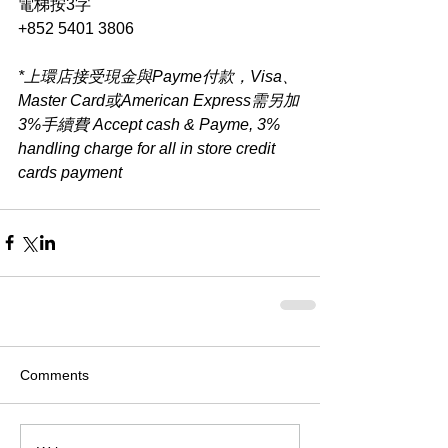
電梯按3字
+852 5401 3806
*上環店接受現金與Payme付款，Visa、
Master Card或American Express需另加
3%手續費 Accept cash & Payme, 3% 
handling charge for all in store credit 
cards payment​
Comments