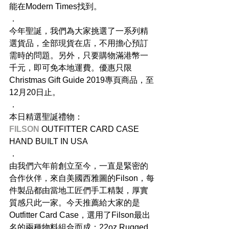
能在Modern Times找到。
．
今年聖誕，我們為大家挑選了一系列精
選貨品，全部現貨在店，不用擔心預訂
需時的問題。另外，只要購物滿港幣一
千元，即可免本地運費。優惠只限
Christmas Gift Guide 2019專頁商品，至
12月20日止。
．
本日精選聖誕禮物：
FILSON
 OUTFITTER CARD CASE
HAND BUILT IN USA
．
由我們六年前創立至今，一直是緊密的
合作伙伴，來自美國西雅圖的Filson，每
件製品都由當地工匠們手工精製，厚實
質感只此一家。今天推薦給大家的是
Outfitter Card Case，選用了Filson最出
名的兩種物料組合而成：22oz Rugged 