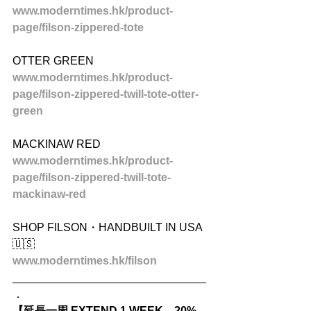
www.moderntimes.hk/product-
page/filson-zippered-tote
OTTER GREEN
www.moderntimes.hk/product-
page/filson-zippered-twill-tote-otter-
green
MACKINAW RED
www.moderntimes.hk/product-
page/filson-zippered-twill-tote-
mackinaw-red
SHOP FILSON・HANDBUILT IN USA 
🇺🇸
www.moderntimes.hk/filson
_______________________________
．
【延長一周 EXTEND 1 WEEK．20% 