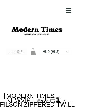
Log In 登入
HKD (HK$)
Modern Times Standard Life Store | Hong Kong Standard Life Store Selects High Quality Daily Tools based in
Hong Kong. Official retailer of Roberu, Anchor Bridge, Filson, Claustrum, F/CE.
【MODERN TIMES
「NEWVIP」感謝活動・
FILSON ZIPPERED TWILL