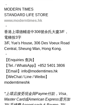
．
MODERN TIMES
STANDARD LIFE STORE
www.moderntimes.hk
・
香港上環德輔道中306號余氏大廈3/F，
電梯按3字
3/F, Yue's House, 306 Des Voeux Road 
Central, Sheung Wan, Hong Kong.
・
【Enquiries 查詢】
【Tel. / WhatsApp】+852 5401 3806
【Email】info@moderntimes.hk
【WeChat / Line / Weibo】
moderntimeshk
*上環店接受現金與Payme付款，Visa、
Master Card或American Express需另加
3%手續費 Accept cash & Payme, 3% 