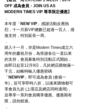
OFF 成為會員・JOIN US AS 
MODERN TIMES VIP 尊享限定優惠】
．
本年度「
NEW VIP
」感謝活動反應熱
烈，十一月新VIP總數已超過一百人，感
激支持，特別延長一周。
．
踏入十一月，亦是Modern Times成立六
周年的慶祝月份，為答謝各位一直以來
的支持，會員募集特別活動正式開始，
由即日起至12月9日，凡於網店購物滿一
千元，結帳時輸入優惠密碼
「
NEWVIP
」即可成為會員 (會籍一
年)，並可享即時八折，以後來購物都可
享會員九折 (上環店及網店同時適用)，
並專享一系列會員獨享優惠。優惠期有
限，請勿錯過。
．