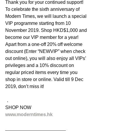
Thank you for your continued support! 
To celebrate the sixth anniversary of 
Modern Times, we will launch a special 
VIP programme starting from 10 
November 2019. Shop HKD$1,000 and 
become our VIP member for a year! 
Apart from a one-off 20% off welcome 
discount (Enter “NEWVIP” when check 
out online), you will also enjoy all VIPs’ 
privileges and a 10% discount on 
regular priced items every time you 
shop in store or online. Valid till 9 Dec 
2019, don’t miss it!
．
SHOP NOW
www.moderntimes.hk
_______________________