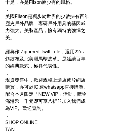
十足，亦是Filson較少有的風格。
．
美國Filson是獨步於世界的少數擁有百年
歷史戶外品牌，專研戶外用具的基因威
力強大。美製產品，擁有獨特的強悍之
美。
．
經典作 Zippered Twill Tote，選用22oz
斜紋布及北美洲馬鞍皮革。是延續百年
的經典款式，極具代表性。
．
現貨發售中，歡迎親臨上環店或於網店
購買，亦可於IG 或whatsapp直接購買。
配合本月限定「NEW VIP」活動，購物
滿港幣一千元即可享八折並加入我們成
為VIP。歡迎查詢。
．
SHOP ONLINE
TAN