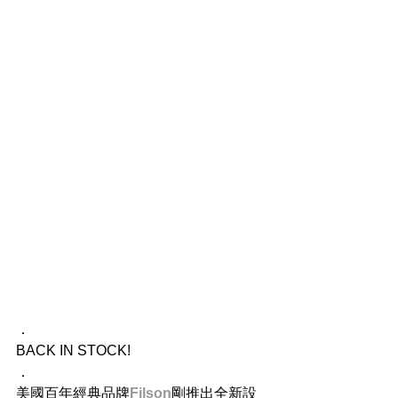
．
BACK IN STOCK!
．
美國百年經典品牌
Filson
​剛推出全新設