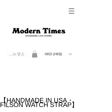
Log In 登入
HKD (HK$)
Modern Times Standard Life Store | Hong Kong Standard Life Store Selects High Quality Daily Tools based in
Hong Kong. Official retailer of Roberu, Anchor Bridge, Filson, Claustrum, F/CE.
【HANDMADE IN USA・
FILSON WATCH STRAP】