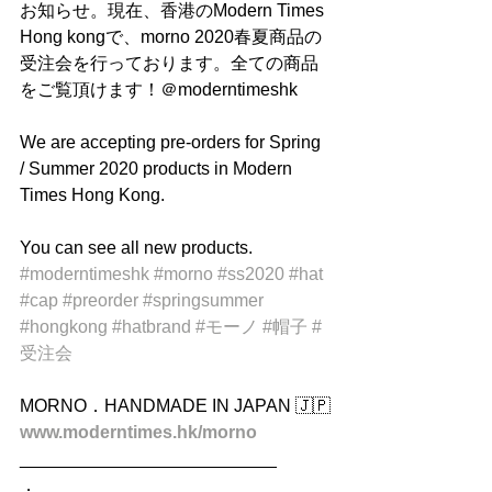
お知らせ。現在、香港のModern Times 
Hong kongで、morno 2020春夏商品の
受注会を行っております。全ての商品
をご覧頂けます！＠moderntimeshk
We are accepting pre-orders for Spring 
/ Summer 2020 products in Modern 
Times Hong Kong.
You can see all new products.
#moderntimeshk
#morno
#ss2020
#hat
#cap
#preorder
#springsummer
#hongkong
#hatbrand
#モーノ
#帽子
#
受注会
MORNO．HANDMADE IN JAPAN 🇯🇵
www.moderntimes.hk/morno
__________________________
．