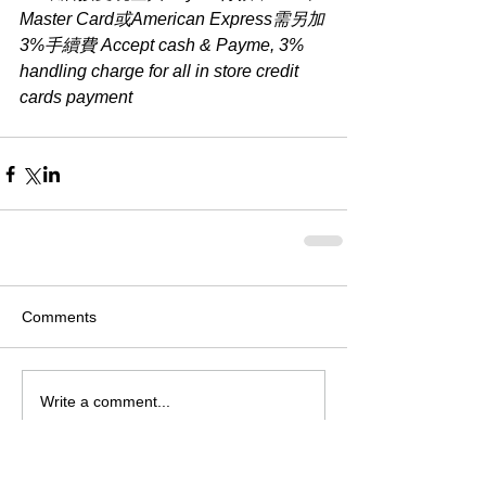
Master Card或American Express需另加
3%手續費 Accept cash & Payme, 3% 
handling charge for all in store credit 
cards payment​
Comments
Write a comment...