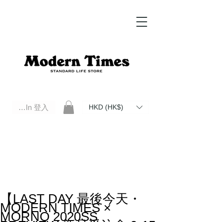
Log In 登入
HKD (HK$)
Modern Times Standard Life Store | Hong Kong Standard Life Store Selects High Quality Daily Tools based in
Hong Kong. Official retailer of Roberu, Anchor Bridge, Filson, Claustrum, F/CE.
【LAST DAY 最後今天・
MODERN TIMES ×
MORNO 2020SS