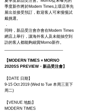
夏季度新品受注會。Morno從未曝光的
季度新作將於Modern Times上環店率先
展出並接受預訂，歡迎客人可來慢慢試
戴挑選。
．
同時，新品受注會亦會在Modern Times
網店上舉行，讓海外客人及未能抽空到
訪的客人都能夠細賞Morno新作。
__________________________
【MODERN TIMES × MORNO 
2020SS PREVIEW・新品受注會】
【DATE 日期】
9-15 Oct 2019 (Wed to Tue 本周三至下
周二)
【VENUE 地點】
MODERN TIMES