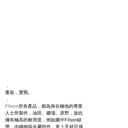
．
重裝，實戰。
．
Filson
​所有產品，都為身在極地的專業
人士所製作，油田、礦場、原野，故此
擁有極高的耐用度，例如圖中Filson錶
帶，由織物與金屬部件，拿上手就可感