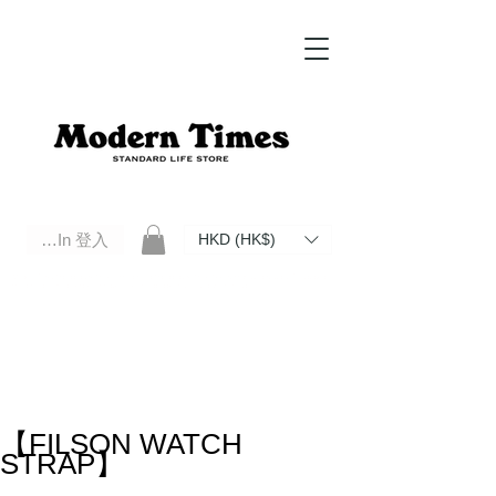
Log In 登入
HKD (HK$)
Modern Times Standard Life Store | Hong Kong Standard Life Store Selects High Quality Daily Tools based in
Hong Kong. Official retailer of Roberu, Anchor Bridge, Filson, Claustrum, F/CE.
【FILSON WATCH
STRAP】