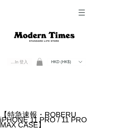
Log In 登入
HKD (HK$)
Modern Times Standard Life Store | Hong Kong Standard Life Store Selects High Quality Daily Tools based in
Hong Kong. Official retailer of Roberu, Anchor Bridge, Filson, Claustrum, F/CE.
【特急速報・ROBERU
iPHONE 11 PRO / 11 PRO
MAX CASE】