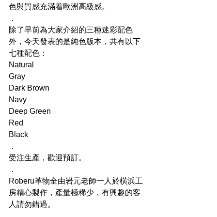
色與質感充滿着歐洲高級感。
​．
除了早前為大家介紹的三種迷彩配色
外，今天發表的是純色版本，共有以下
七種配色：
Natural
Gray
Dark Brown
Navy
Deep Green
Red
Black
．
受注生產，歡迎預訂。
．
Roberu革物全由岩元老師一人於橫浜工
房精心製作，產量極稀少，有興趣的客
人請勿錯過。
．