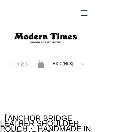
Log In 登入
HKD (HK$)
Modern Times Standard Life Store | Hong Kong Standard Life Store Selects High Quality Daily Tools based in
Hong Kong. Official retailer of Roberu, Anchor Bridge, Filson, Claustrum, F/CE.
【ANCHOR BRIDGE
LEATHER SHOULDER
POUCH・ HANDMADE IN