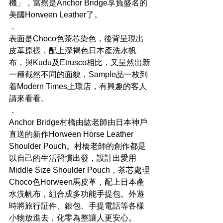
機」，當然是Anchor Bridge享負盛名的
美國Horween Leather了。
．
表面是Choco色茶芯染色，後背呈現出
皮革原樣，配上深褐色日本產洗水帆
布，與Kudu及Etrusco相比，又呈然出新
一種截然不同的面貌，Sample品一枚到
着Modern Times上環店，有興趣的客人
請來看看。
．
Anchor Bridge村橋由紘老師由日本神戶
直送的新作Horween Horse Leather 
Shoulder Pouch。村橋老師的創作都是
以自己的生活習慣出發，設計出愛用
Middle Size Shoulder Pouch，茶芯處理
Choco色Horween馬皮革，配上日本產
水洗帆布，組合成多功能手提包。外遊
時將旅行証件、銀包、手提電話等各樣
小物放進去，化零為整讓人更安心。