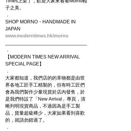
Times上架了，歡迎大家來看看Morno帽
子之美。
．
SHOP MORNO・HANDMADE IN 
JAPAN
www.moderntimes.hk/morno
_______________________________
．
【MODERN TIMES NEW ARRIVAL 
SPECIAL PAGE】
．
大家都知道，我們店的的革物都是由世
界各地工匠手工精製的，但有時工匠們
會為我們製作少量現貨於店內發售，於
是我們特設了「New Arrival」專頁，清
晰列明現貨商品，不過因為是手工製
品，貨量超級稀少，大家如果看到喜歡
的，就請勿錯過了。
．