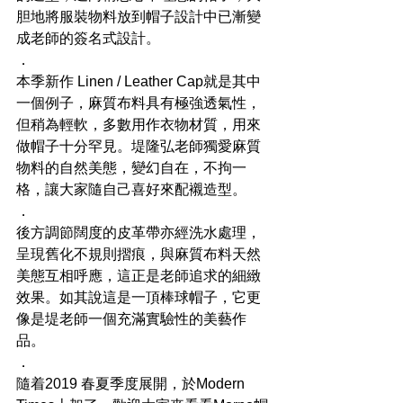
胆地將服裝物料放到帽子設計中已漸變
成老師的簽名式設計。
．
本季新作 Linen / Leather Cap就是其中
一個例子，麻質布料具有極強透氣性，
但稍為輕軟，多數用作衣物材質，用來
做帽子十分罕見。堤隆弘老師獨愛麻質
物料的自然美態，變幻自在，不拘一
格，讓大家隨自己喜好來配襯造型。
．
後方調節闊度的皮革帶亦經洗水處理，
呈現舊化不規則摺痕，與麻質布料天然
美態互相呼應，這正是老師追求的細緻
效果。如其說這是一頂棒球帽子，它更
像是堤老師一個充滿實驗性的美藝作
品。
．
隨着2019 春夏季度展開，於Modern 