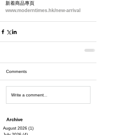
新着商品專頁
www.moderntimes.hk/new-arrival
Comments
Write a comment...
Archive
August 2026
(1)
1 post
July 2026
(4)
4 posts