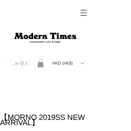
Log In 登入
HKD (HK$)
Modern Times Standard Life Store | Hong Kong Standard Life Store Selects High Quality Daily Tools based in
Hong Kong. Official retailer of Roberu, Anchor Bridge, Filson, Claustrum, F/CE.
【MORNO 2019SS NEW
ARRIVAL】