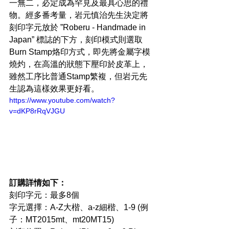
一無二，必定成為罕見及最具心思的禮
物。經多番考量，岩元慎治先生決定將
刻印字元放於 ”Roberu - Handmade in 
Japan” 標誌的下方，刻印模式則選取
Burn Stamp烙印方式，即先將金屬字模
燒灼，在高溫的狀態下壓印於皮革上，
雖然工序比普通Stamp繁複，但岩元先
生認為這樣效果更好看。 
https://www.youtube.com/watch?
v=dKP8rRqVJGU
訂購詳情如下：
刻印字元：最多8個 
字元選擇：A-Z大楷、a-z細楷、1-9 (例
子：MT2015mt、mt20MT15) 