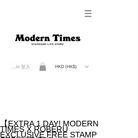
Log In 登入
HKD (HK$)
Modern Times Standard Life Store | Hong Kong Standard Life Store Selects High Quality Daily Tools based in
Hong Kong. Official retailer of Roberu, Anchor Bridge, Filson, Claustrum, F/CE.
【EXTRA 1 DAY! MODERN
TIMES X ROBERU
EXCLUSIVE FREE STAMP