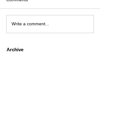
Write a comment...
Archive
August 2026
(2)
2 posts
July 2026
(4)
4 posts
June 2026
(4)
4 posts
May 2026
(5)
5 posts
April 2026
(4)
4 posts
March 2026
(4)
4 posts
February 2026
(6)
6 posts
January 2026
(4)
4 posts
December 2025
(12)
12 posts
November 2025
(5)
5 posts
October 2025
(5)
5 posts
September 2025
(4)
4 posts
August 2025
(5)
5 posts