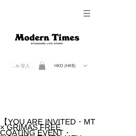
Log In 登入
HKD (HK$)
Modern Times Standard Life Store | Hong Kong Standard Life Store Selects High Quality Daily Tools based in
Hong Kong. Official retailer of Roberu, Anchor Bridge, Filson, Claustrum, F/CE.
【YOU ARE INVITED・MT
× GRIMAS FREE
COATING EVENT・