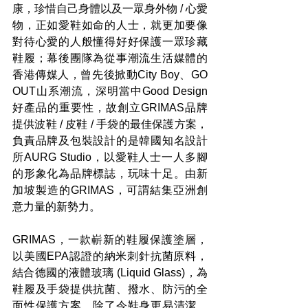
康，珍惜自己身體以及一眾身外物 / 心愛
物，正如愛鞋如命的人士，就更加要像
對待心愛的人般懂得好好保護一眾珍藏
鞋履；幕後團隊為從事潮流生活媒體的
香港傳媒人，曾先後掀動City Boy、GO 
OUT山系潮流，深明當中Good Design
好產品的重要性，故創立GRIMAS品牌
提供波鞋 / 皮鞋 / 手袋的最佳保護方案，
負責品牌及包裝設計的是韓國知名設計
所AURG Studio，以愛鞋人士一人多腳
的形象化為品牌標誌，玩味十足。由新
加坡製造的GRIMAS，可謂結集亞洲創
意力量的新勢力。
GRIMAS，一款嶄新的鞋履保護塗層，
以美國EPA認證的納米刺針抗菌原料，
結合德國的液體玻璃 (Liquid Glass)，為
鞋履及手袋提供抗菌、撥水、防污的全
面性保護方案，除了令鞋身更易清潔，