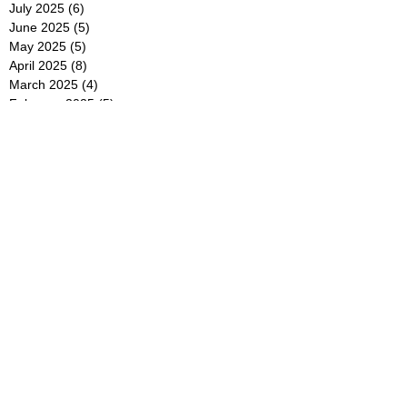
July 2025
(6)
6 posts
June 2025
(5)
5 posts
May 2025
(5)
5 posts
April 2025
(8)
8 posts
March 2025
(4)
4 posts
February 2025
(5)
5 posts
January 2025
(7)
7 posts
December 2024
(4)
4 posts
November 2024
(6)
6 posts
October 2024
(2)
2 posts
September 2024
(4)
4 posts
August 2024
(2)
2 posts
July 2024
(2)
2 posts
June 2024
(4)
4 posts
May 2024
(2)
2 posts
April 2024
(3)
3 posts
March 2024
(4)
4 posts
February 2024
(2)
2 posts
January 2024
(4)
4 posts
December 2023
(6)
6 posts
November 2023
(3)
3 posts