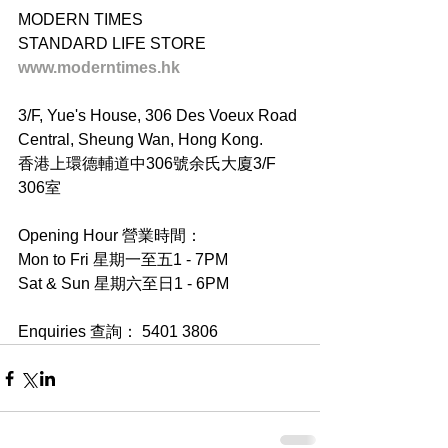
MODERN TIMES
STANDARD LIFE STORE
www.moderntimes.hk
3/F, Yue's House, 306 Des Voeux Road 
Central, Sheung Wan, Hong Kong.
香港上環德輔道中306號余氏大廈3/F 
306室
Opening Hour 營業時間：
Mon to Fri 星期一至五1 - 7PM
Sat & Sun 星期六至日1 - 6PM
Enquiries 查詢： 5401 3806