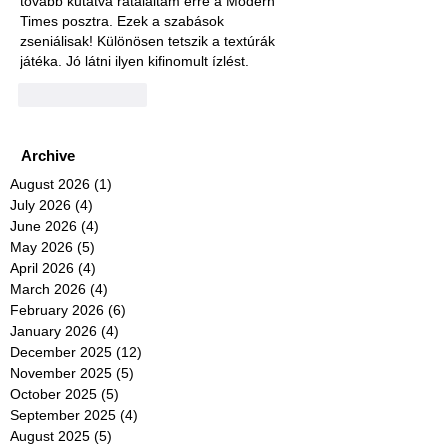
tovább kutatva rátaláltam erre a Modern 
Times posztra. Ezek a szabások 
zseniálisak! Különösen tetszik a textúrák 
játéka. Jó látni ilyen kifinomult ízlést.
Like
Reply
Archive
August 2026
(1)
1 post
July 2026
(4)
4 posts
June 2026
(4)
4 posts
May 2026
(5)
5 posts
April 2026
(4)
4 posts
March 2026
(4)
4 posts
February 2026
(6)
6 posts
January 2026
(4)
4 posts
December 2025
(12)
12 posts
November 2025
(5)
5 posts
October 2025
(5)
5 posts
September 2025
(4)
4 posts
August 2025
(5)
5 posts