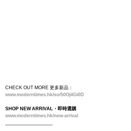
CHECK OUT MORE 更多新品：
www.moderntimes.hk/so/50Oj4Gi0D
SHOP NEW ARRIVAL・即時選購
www.moderntimes.hk/new-arrival
__________________