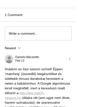
1 Comment
Write a comment...
Newest
Danielo Macaretto
Feb 13
Imádom az őszi szezon színeit! Éppen 
'matching' (összeillő) kiegészítőket és 
sötétebb tónusú darabokat kerestem a 
neten a kabátomhoz. A Google algoritmusa 
kicsit megtréfált, mert a keresőszó miatt 
először a 
http://bet-match-
casinos.hu
 oldalra vitt (ami ugye nem divat, 
hanem szórakozás), de szerencsére 