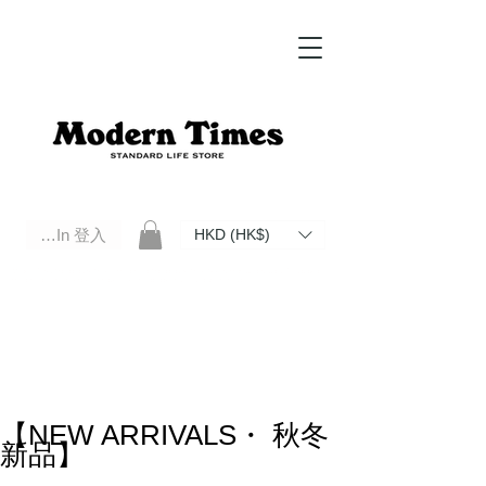
Log In 登入
HKD (HK$)
Modern Times Standard Life Store | Hong Kong Standard Life Store Selects High Quality Daily Tools based in
Hong Kong. Official retailer of Roberu, Anchor Bridge, Filson, Claustrum, F/CE.
【NEW ARRIVALS・ 秋冬
新品】