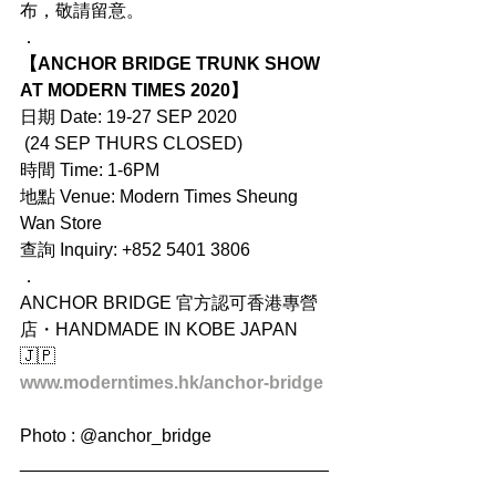
布，敬請留意。
．
【ANCHOR BRIDGE TRUNK SHOW 
AT MODERN TIMES 2020】
日期 Date: 19-27 SEP 2020
 (24 SEP THURS CLOSED)
時間 Time: 1-6PM
地點 Venue: Modern Times Sheung 
Wan Store
查詢 Inquiry: +852 5401 3806
．
ANCHOR BRIDGE 官方認可香港專營
店・HANDMADE IN KOBE JAPAN 
🇯🇵
www.moderntimes.hk/anchor-bridge
Photo : @anchor_bridge
_______________________________
_