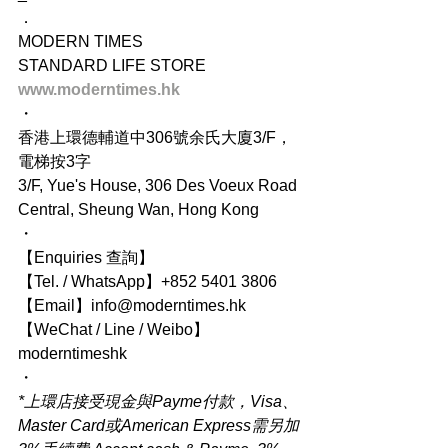
．
MODERN TIMES
STANDARD LIFE STORE
www.moderntimes.hk
・
香港上環德輔道中306號余氏大廈3/F，
電梯按3字
3/F, Yue's House, 306 Des Voeux Road 
Central, Sheung Wan, Hong Kong
・
【Enquiries 查詢】
【Tel. / WhatsApp】+852 5401 3806
【Email】info@moderntimes.hk
【WeChat / Line / Weibo】
moderntimeshk
・
*上環店接受現金與Payme付款，Visa、
Master Card或American Express需另加