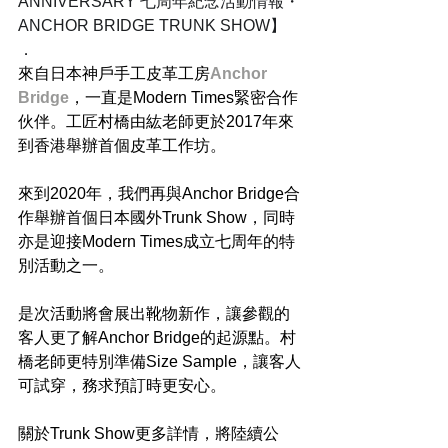
ANNIVERSARY 七周年紀念活動情報・
ANCHOR BRIDGE TRUNK SHOW】
．
來自日本神戶手工皮革工房
Anchor 
Bridge
，一直是Modern Times緊密合作
伙伴。工匠村橋由紘老師更於2017年來
到香港舉辦首個皮革工作坊。
來到2020年，我們再與Anchor Bridge合
作舉辦首個日本國外Trunk Show，同時
亦是迎接Modern Times成立七周年的特
別活動之一。
是次活動將會展出靴物新作，讓參觀的
客人更了解Anchor Bridge的起源點。村
橋老師更特別準備Size Sample，讓客人
可試穿，務求預訂時更安心。
關於Trunk Show更多詳情，將陸續公