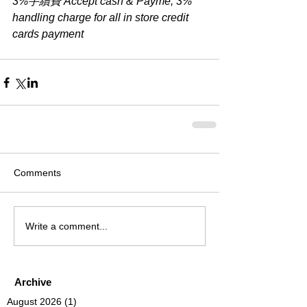
3%手續費 Accept cash & Payme, 3% 
handling charge for all in store credit 
cards payment
Comments
Write a comment...
Archive
August 2026
(1)
1 post