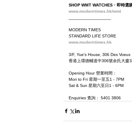
SHOP WMT WATCHES・即時選
www.moderntimes.hk/wmt
__________________
MODERN TIMES
STANDARD LIFE STORE
www.moderntimes.hk
3/F, Yue's House, 306 Des Voeux
香港上環德輔道中306號余氏大廈3/F
Opening Hour 營業時間：
Mon to Fri 星期一至五1 - 7PM
Sat & Sun 星期六至日1 - 6PM
Enquiries 查詢： 5401 3806