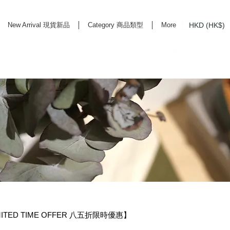
HKD (HK$)
New Arrival 現貨新品
Category 商品類型
More
rd Life Store Selects High Quality Daily Tools based in Hong Kong. Official retailer of
IMITED TIME OFFER 八五折限時優惠】