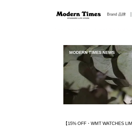
Brand 品牌
Modern Times Standard Life Store | Hong Kong Standa
MODERN TIMES NEWS
【15% OFF・WMT WATCHES L