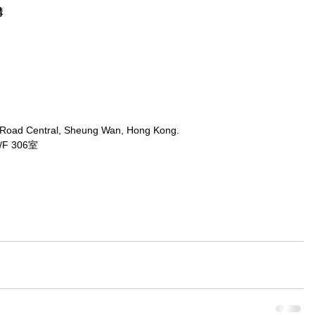
購
 Road Central, Sheung Wan, Hong Kong.
 306室