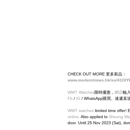
CHECK OUT MORE 更多新品：
www.moderntimes.hk/so/41Ol
WMT Watches
限時優惠，
網店
輸
Fb
 / 
IG 
/ WhatsApp購買。速遞
WMT watches
 limited time offer!
online
. Also applied to 
Sheung Wa
door. Until 25 Nov 2023 (Sat), don’