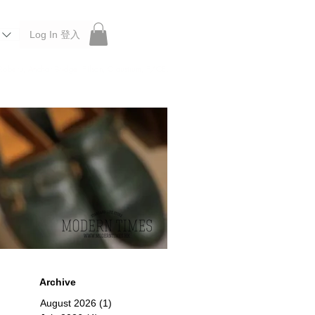
Log In 登入
 Roberu, Anchor Bridge, Filson, Claustrum, F/CE.
Archive
August 2026
(1)
1 post