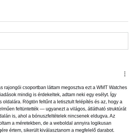
s rajongói csoportban láttam megosztva ezt a WMT Watches 
 kiadások mindig is érdekeltek, adtam neki egy esélyt. Így 
oldalára. Rögtön feltűnt a letisztult felépítés és az, hogy a 
lműen feltüntették — ugyanezt a világos, átlátható struktúrát 
dalán is, ahol a bónuszfeltételek nincsenek eldugva. Az 
 voltam a méretekben, de a weboldal annyira logikusan 
gére értem, sikerült kiválasztanom a megfelelő darabot. 