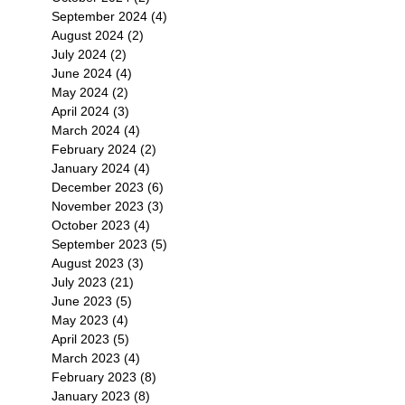
September 2024
(4)
4 posts
August 2024
(2)
2 posts
July 2024
(2)
2 posts
June 2024
(4)
4 posts
May 2024
(2)
2 posts
April 2024
(3)
3 posts
March 2024
(4)
4 posts
February 2024
(2)
2 posts
January 2024
(4)
4 posts
December 2023
(6)
6 posts
November 2023
(3)
3 posts
October 2023
(4)
4 posts
September 2023
(5)
5 posts
August 2023
(3)
3 posts
July 2023
(21)
21 posts
June 2023
(5)
5 posts
May 2023
(4)
4 posts
April 2023
(5)
5 posts
March 2023
(4)
4 posts
February 2023
(8)
8 posts
January 2023
(8)
8 posts