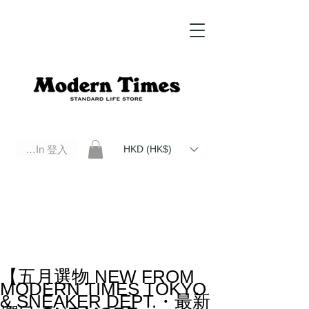
Log In 登入
HKD (HK$)
Modern Times Standard Life Store | Hong Kong Standard Life Store Selects High Quality Daily Tools based in
Hong Kong. Official retailer of Roberu, Anchor Bridge, Filson, Claustrum, F/CE.
【五月選物 NEW FROM
MODERN TIMES TOKYO
& SNEAKER DEPT.・最新