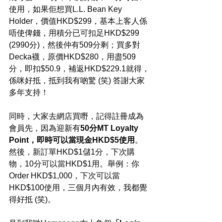
使用，如果佢想買L.L. Bean Key 
Holder，價值HKD$299，基本上客人係
唔使俾錢，用積分已可扣足HKD$299 
(2990分)，然後仲有509分剩；買多對
Decka襪，原價HKD$280，用盡509
分，即扣$50.9，補返HKD$229.1就得，
係咪好抵，抵到我有啲驚 (笑) 答謝大家
多年支持！
同時，大家去網店買嘢，記得註冊成為
會員先，因為迎新有
50分MT Loyalty 
Point，即時可以當現金HKD$5使用
。
然後，新訂單HKD$1儲1分，下次購
物，10分可以當HKD$1用。舉例：你
Order HKD$1,000，下次可以當
HKD$100使用，三個月內有效，我都覺
得好抵 (笑)。