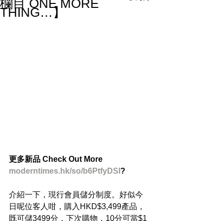
欄目 ONE MORE
THING…】
更多新品 Check Out More
moderntimes.hk/so/b6PtfyDSI
?
介紹一下，現行會員儲分制度。好似今
日呢位客人咁，購入HKD$3,499產品，
既可儲3499分，下次購物，10分可當$1