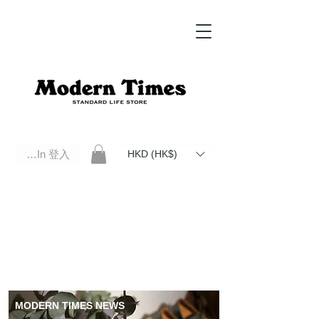
Log In 登入
HKD (HK$)
Modern Times Standard Life Store | Hong Kong Standard Life Store Selects High Quality Daily Tools based in
Hong Kong. Official retailer of Roberu, Anchor Bridge, Filson, Claustrum, F/CE.
MODERN TIMES NEWS