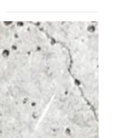
MT TIME LIMITED SPECIAL SALE】
最後3天！輸入密碼「ET20」即可享8折，優惠期有限，
請勿錯過。VIP可享更高折扣，限時專用密碼已電郵至
各位VIP郵箱中，敬請查閱。即時選購
www.moderntimes.hk Last 3 days! Just enter the code
“ET20“ to...