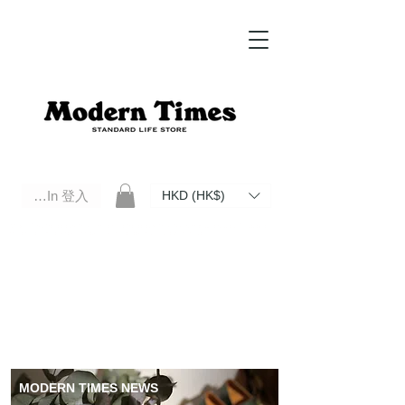
Log In 登入
HKD (HK$)
Modern Times Standard Life Store | Hong Kong Standard Life Store Selects High Quality Daily Tools based in
Hong Kong. Official retailer of Roberu, Anchor Bridge, Filson, Claustrum, F/CE.
MODERN TIMES NEWS